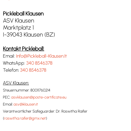
Pickleball Klausen
ASV Klausen
Marktplatz 1
I-39043 Klausen (BZ)
Kontakt Pickleball:
Email:
Info@Pickleball-Klausen.It
WhatsApp:
340 8546378
Telefon:
340 8546378
ASV Klausen:
Steuernummer: 80011760214
PEC:
asvklausen@poste-certificate.eu
Email:
asv@klausen.it
Verantwortlicher Safeguarder: Dr. Roswitha Raifer
(
roswitha.raifer@gmx.net
)