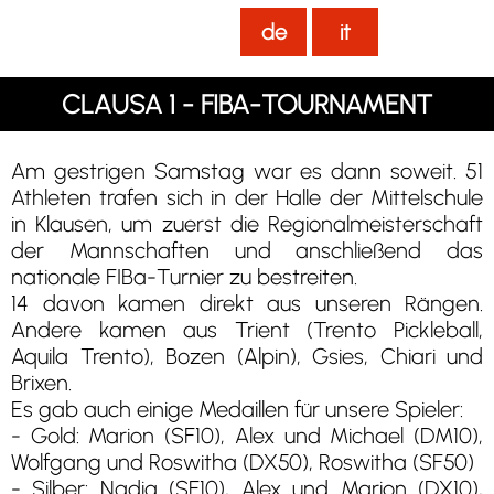
de
it
CLAUSA 1 - FIBA-TOURNAMENT
Am gestrigen Samstag war es dann soweit. 51
Athleten trafen sich in der Halle der Mittelschule
in Klausen, um zuerst die Regionalmeisterschaft
der Mannschaften und anschließend das
nationale FIBa-Turnier zu bestreiten.
14 davon kamen direkt aus unseren Rängen.
Andere kamen aus Trient (Trento Pickleball,
Aquila Trento), Bozen (Alpin), Gsies, Chiari und
Brixen.
Es gab auch einige Medaillen für unsere Spieler:
- Gold: Marion (SF10), Alex und Michael (DM10),
Wolfgang und Roswitha (DX50), Roswitha (SF50)
- Silber: Nadia (SF10), Alex und Marion (DX10),