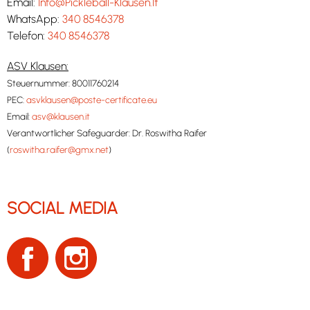
Email:
Info@Pickleball-Klausen.It
WhatsApp:
340 8546378
Telefon:
340 8546378
ASV Klausen:
Steuernummer: 80011760214
PEC:
asvklausen@poste-certificate.eu
Email:
asv@klausen.it
Verantwortlicher Safeguarder: Dr. Roswitha Raifer
(
roswitha.raifer@gmx.net
)
SOCIAL MEDIA