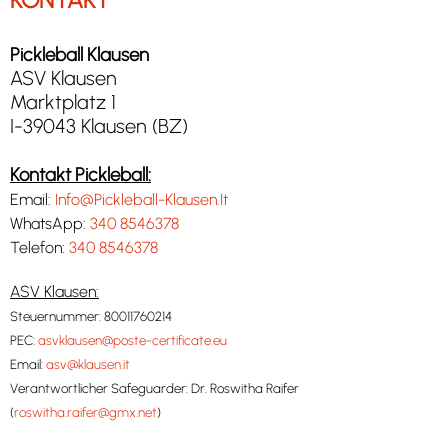
Pickleball Klausen
ASV Klausen
Marktplatz 1
I-39043 Klausen (BZ)
Kontakt Pickleball:
Email:
Info@Pickleball-Klausen.It
WhatsApp:
340 8546378
Telefon:
340 8546378
ASV Klausen:
Steuernummer: 80011760214
PEC:
asvklausen@poste-certificate.eu
Email:
asv@klausen.it
Verantwortlicher Safeguarder: Dr. Roswitha Raifer
(
roswitha.raifer@gmx.net
)