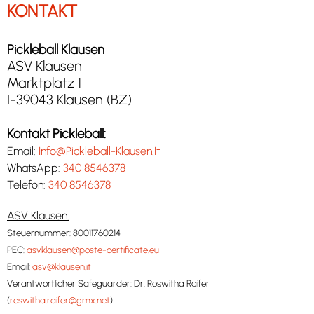
KONTAKT
Pickleball Klausen
ASV Klausen
Marktplatz 1
I-39043 Klausen (BZ)
Kontakt Pickleball:
Email:
Info@Pickleball-Klausen.It
WhatsApp:
340 8546378
Telefon:
340 8546378
ASV Klausen:
Steuernummer: 80011760214
PEC:
asvklausen@poste-certificate.eu
Email:
asv@klausen.it
Verantwortlicher Safeguarder: Dr. Roswitha Raifer
(
roswitha.raifer@gmx.net
)