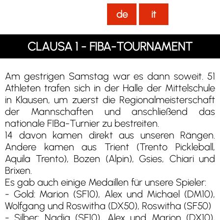
de
it
CLAUSA 1 - FIBA-TOURNAMENT
Am gestrigen Samstag war es dann soweit. 51
Athleten trafen sich in der Halle der Mittelschule
in Klausen, um zuerst die Regionalmeisterschaft
der Mannschaften und anschließend das
nationale FIBa-Turnier zu bestreiten.
14 davon kamen direkt aus unseren Rängen.
Andere kamen aus Trient (Trento Pickleball,
Aquila Trento), Bozen (Alpin), Gsies, Chiari und
Brixen.
Es gab auch einige Medaillen für unsere Spieler:
- Gold: Marion (SF10), Alex und Michael (DM10),
Wolfgang und Roswitha (DX50), Roswitha (SF50)
- Silber: Nadia (SF10), Alex und Marion (DX10),