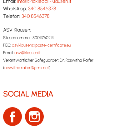
Email:
Info@Pickleball-Klausen.It
WhatsApp:
340 8546378
Telefon:
340 8546378
ASV Klausen:
Steuernummer: 80011760214
PEC:
asvklausen@poste-certificate.eu
Email:
asv@klausen.it
Verantwortlicher Safeguarder: Dr. Roswitha Raifer
(
roswitha.raifer@gmx.net
)
SOCIAL MEDIA