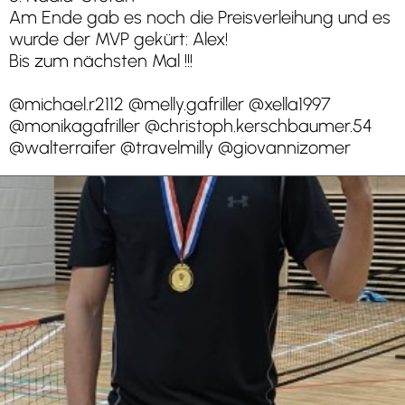
Am Ende gab es noch die Preisverleihung und es
wurde der MVP gekürt: Alex!
Bis zum nächsten Mal !!!
@michael.r2112 @melly.gafriller @xella1997
@monikagafriller @christoph.kerschbaumer.54
@walterraifer @travelmilly @giovannizomer