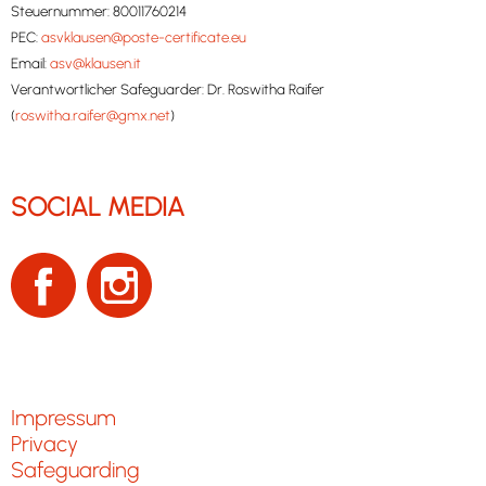
Steuernummer: 80011760214
PEC:
asvklausen@poste-certificate.eu
Email:
asv@klausen.it
Verantwortlicher Safeguarder: Dr. Roswitha Raifer
(
roswitha.raifer@gmx.net
)
SOCIAL MEDIA
Impressum
Privacy
Safeguarding