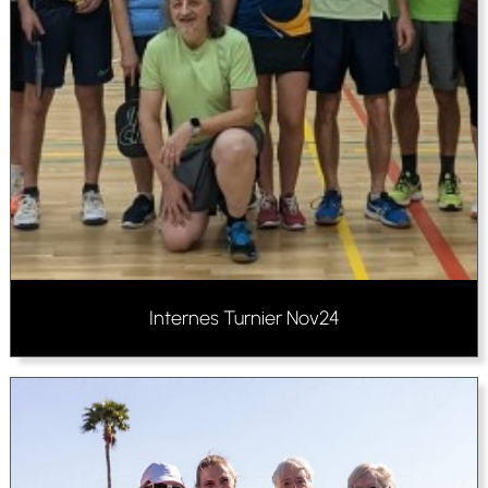
Internes Turnier Nov24